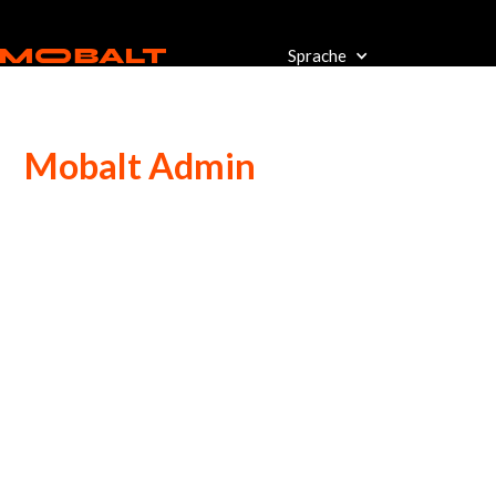
Sprache
Mobalt Admin
Die Lösung zur besseren
Mitarbeitermobilität
Bist du Mobilitätsmanager oder
Unternehmensleiter? Behalte alle Aspekte der
Mobilität umfassend, modular und flexibel im Griff.
Mit Mobalt Admin kann man:
Personaldaten analysieren und alternative